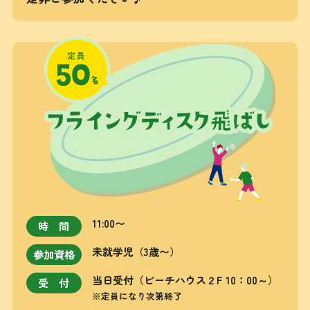
11:00〜
時間
未就学児（3歳〜）
参加資格
当日受付
（ビーチハウス２F 10：00～）
受付
※定員になり次第終了