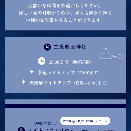
心静かな時間をお過ごしください。
優しい光の月明かりの中、星々も静かに輝く
神秘的な光景を見ることができます。
二見興玉神社
20:30まで
（参拝延長）
参道ライトアップ
（20:30まで）
夫婦岩ライトアップ
（日没～21:00まで）
WEB申込：11月1日12:00（正午）～
\特別開園！/
ナイトアクアリウム
in 伊勢シーパラダイス