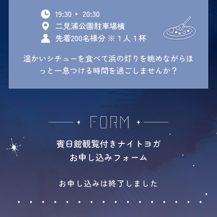
19:30
20:30
二見浦公園駐車場横
先着200名様分 ※１人１杯
温かいシチューを食べて浜の灯りを眺めながらほ
っと一息つける時間を過ごしませんか？
賓日館観覧付きナイトヨガ
お申し込みフォーム
お申し込みは終了しました