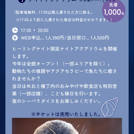
（駐車場無料…17:00以降入庫された方に限る。
※17:00より前に入庫された場合は料金がかかります。）
17:30
20:00
WEB申込... 1人390円/当日窓口... 1人500円
ヒーリングナイト限定ナイトアクアリウムを開催
します。
今年は全館オープン！（一部エリアを除く）。
動物たちの寝顔やアクアセラピーで魚たちに癒さ
れませんか？
当日はめおと横丁内のおみやげや飲食店も特別営
業（一部店舗）、こども縁日を行います。
夜のシーパラダイスをお楽しみください。
※チケットは完売いたしました。