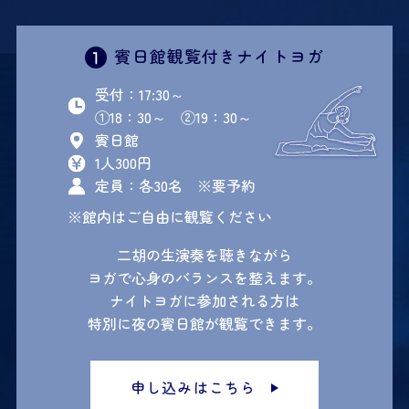
賓日館観覧付きナイトヨガ
受付：17:30～
①18：30～ ②19：30～
賓日館
1人300円
定員：各30名 ※要予約
※館内はご自由に観覧ください
二胡の生演奏を聴きながら
ヨガで心身のバランスを整えます。
ナイトヨガに参加される方は
特別に夜の賓日館が観覧できます。
申し込みはこちら