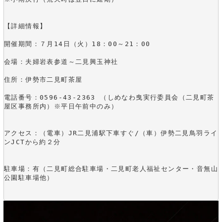
【詳細情報】
開催期間：７月14日（火）18：00～21：00
会場：夫婦岩表参道～二見興玉神社
住所：伊勢市二見町茶屋
電話番号：0596-43-2363 （しめなわ曳実行委員会（二見町茶
屋区事務所内）※平日午前中のみ）
アクセス：（電車）JR二見浦駅下車すぐ/（車）伊勢二見鳥羽ライ
ンJCTから約２分
駐車場：有（二見町総合駐車場・二見町老人福祉センター・音無山
公園駐車場他）