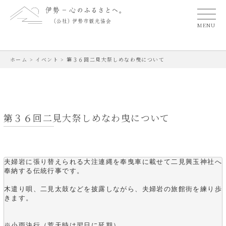
MENU
ホーム
>
イベント
>
第３６回二見大祭しめなわ曳について
第３６回二見大祭しめなわ曳について
夫婦岩に張り替えられる大注連縄を奉曳車に載せて二見興玉神社へ
奉納する伝統行事です。
木遣り唄、二見太鼓などを披露しながら、夫婦岩の旅館街を練り歩
きます。
※小雨決行（荒天時は翌日に延期）