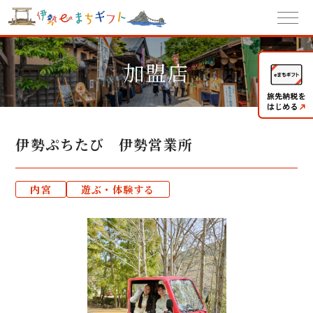
加盟店
伊勢ぷちたび 伊勢営業所
内宮
遊ぶ・体験する