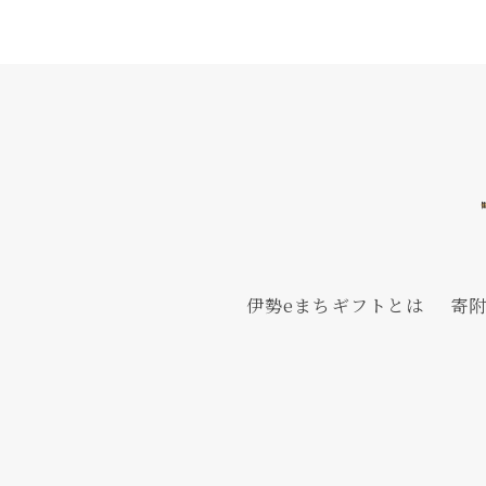
伊勢eまちギフトとは
寄