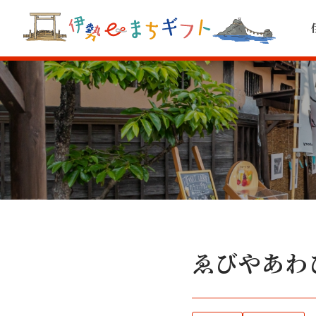
ゑびやあわ