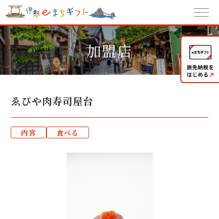
加盟店
ゑびや肉寿司屋台
内宮
食べる