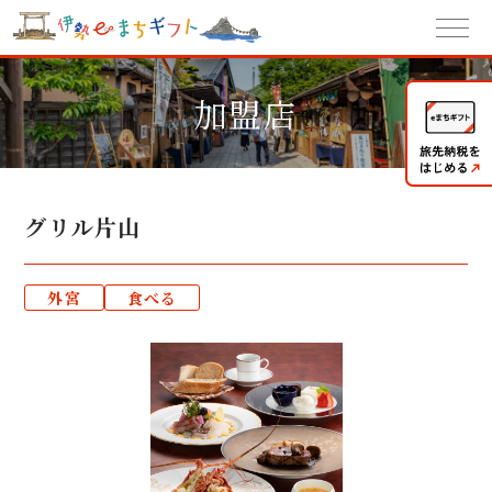
加盟店
グリル片山
外宮
食べる