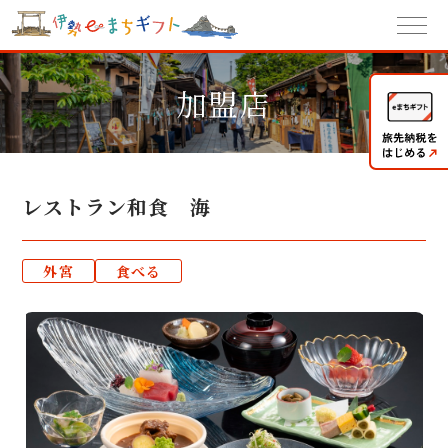
加盟店
レストラン和食 海
外宮
食べる