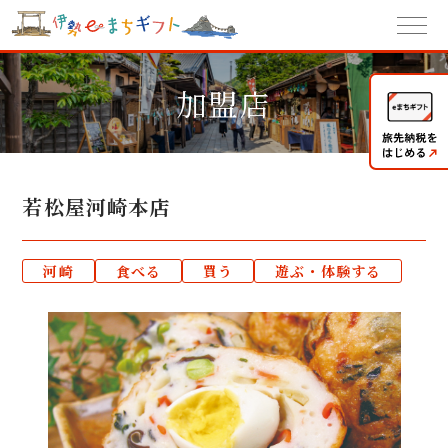
加盟店
若松屋河崎本店
河崎
食べる
買う
遊ぶ・体験する