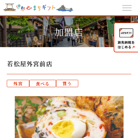
加盟店
若松屋外宮前店
外宮
食べる
買う