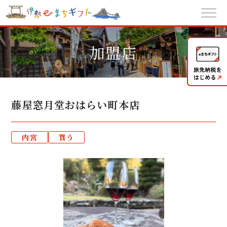
加盟店
藤屋窓月堂おはらい町本店
内宮
買う