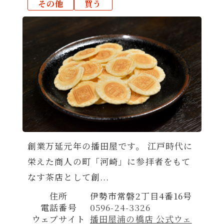
その他
買う
創業万延元年の播田屋です。 江戸時代に
栄えた商人の町「河崎」に参拝者をもて
なす茶店として創...
住所
伊勢市常磐2丁目4番16号
電話番号
0596-24-3326
ウェブサイト
播田屋浦の橋店 公式ウェ