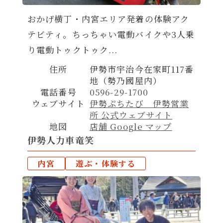
おかげ横丁・内宮エリア発着の体験アク
テビティ。ちっちゃい電動バイクや3人乗
り電動トゥクトゥク...
住所
伊勢市宇治今在家町117番
地（勢乃國屋内）
電話番号
0596-29-1700
ウェブサイト
伊勢ぷちたび 伊勢営業
所 公式ウェブサイト
地図
店舗 Google マップ
伊勢人力車竜笑
内宮
遊ぶ・体験する