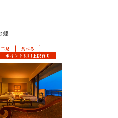
の蝶
二見
食べる
ポイント利用上限有り