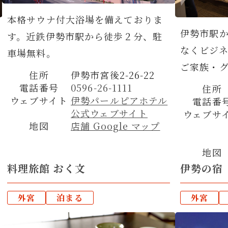
本格サウナ付大浴場を備えておりま
伊勢市駅か
す。近鉄伊勢市駅から徒歩２分、駐
なくビジ
車場無料。
ご家族・グ
住所
伊勢市宮後2-26-22
電話番号
0596-26-1111
住所
ウェブサイト
伊勢パールピアホテル
電話番
公式ウェブサイト
ウェブサ
地図
店舗 Google マップ
地図
料理旅館 おく文
伊勢の宿
外宮
泊まる
外宮