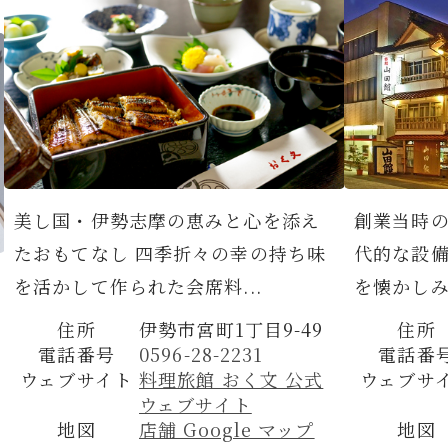
美し国・伊勢志摩の恵みと心を添え
創業当時
たおもてなし 四季折々の幸の持ち味
代的な設
を活かして作られた会席料...
を懐かしみ
住所
伊勢市宮町1丁目9-49
住所
電話番号
0596-28-2231
電話番
ウェブサイト
料理旅館 おく文 公式
ウェブサ
ウェブサイト
地図
店舗 Google マップ
地図