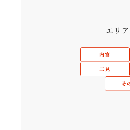
エリア
内宮
二見
そ