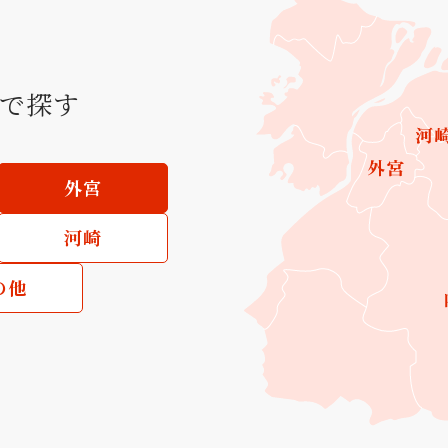
で探す
外宮
河崎
の他