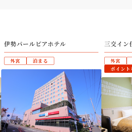
伊勢パールピアホテル
三交イン
外宮
泊まる
外宮
ポイント