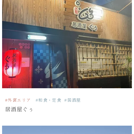
#外宮エリア
#和食・定食
#居酒屋
居酒屋ぐぅ