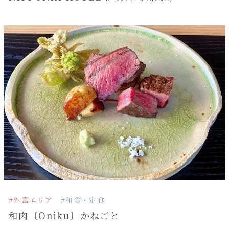
#外宮エリア
#和食・定食
和肉〔Oniku〕かねごと