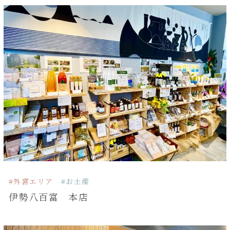
#外宮エリア
#お土産
伊勢八百富 本店