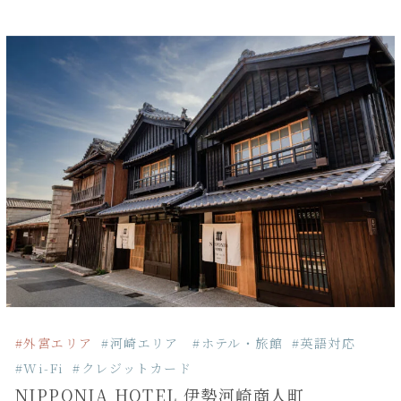
#外宮エリア
#河崎エリア
#ホテル・旅館
#英語対応
#Wi-Fi
#クレジットカード
NIPPONIA HOTEL 伊勢河崎商人町