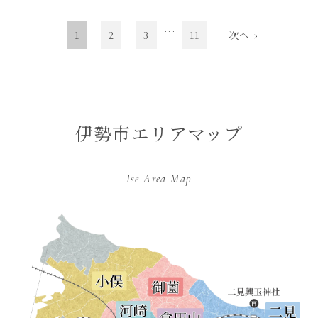
...
1
2
3
11
次へ ›
伊勢市エリアマップ
Ise Area Map