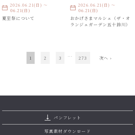
2026.06.21(日) 〜
2026.06.21(日) 〜
2026.06.21(日)
2026.06.21(日)
夏至祭について
おかげさまマルシェ（ザ・オ
ランジェガーデン五十鈴川）
...
1
2
3
273
次へ ›
パンフレット
写真素材ダウンロード