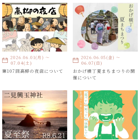
2026.06.01(月) 〜
2026.06.05(金) 〜
2026.07.04(土)
2026.06.07(日)
第107回高柳の夜店について
おかげ横丁夏まちまつりの開
催について