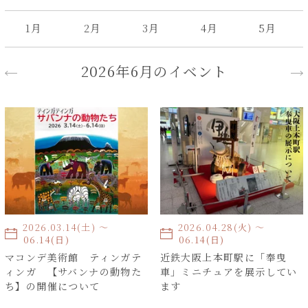
1月
2月
3月
4月
5月
2026年6月のイベント
2026.03.14(土) 〜
2026.04.28(火) 〜
2026.06.14(日)
2026.06.14(日)
マコンデ美術館 ティンガテ
近鉄大阪上本町駅に「奉曳
ィンガ 【サバンナの動物た
車」ミニチュアを展示してい
ち】の開催について
ます