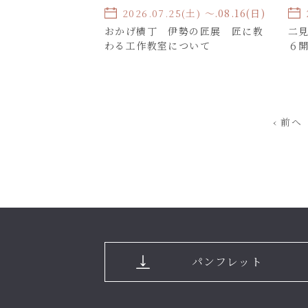
2026.07.25(土) 〜
2026.08.16(日)
おかげ横丁 伊勢の匠展 匠に教
二
わる工作教室について
６
‹ 前へ
パンフレット