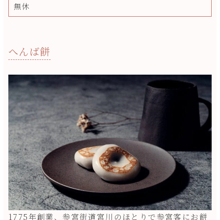
無休
へんば餅
1775年創業、参宮街道宮川のほとりで参宮客にお餅