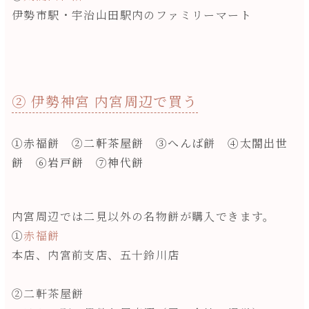
伊勢市駅・宇治山田駅内のファミリーマート
② 伊勢神宮 内宮周辺で買う
①赤福餅 ②二軒茶屋餅 ③へんば餅 ④太閤出世
餅 ⑥岩戸餅 ⑦神代餅
内宮周辺では二見以外の名物餅が購入できます。
①
赤福餅
本店、内宮前支店、五十鈴川店
②二軒茶屋餅