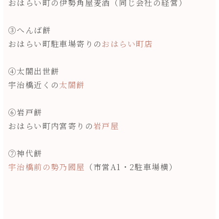
おはらい町の伊勢角屋麦酒（同じ会社の経営）
③へんば餅
おはらい町駐車場寄りの
おはらい町店
④太閤出世餅
宇治橋近くの
太閤餅
⑥岩戸餅
おはらい町内宮寄りの
岩戸屋
⑦神代餅
宇治橋前の勢乃國屋
（市営A1・2駐車場横）