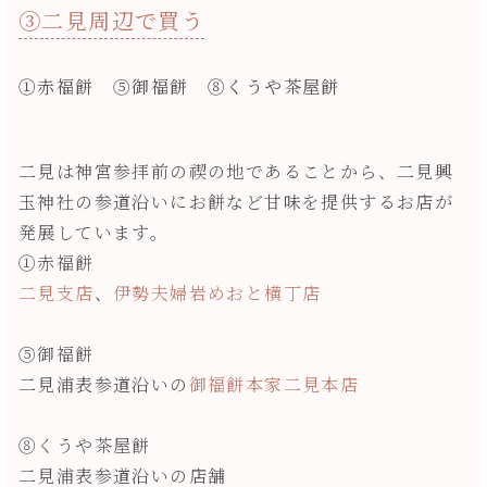
③二見周辺で買う
①赤福餅 ⑤御福餅 ⑧くうや茶屋餅
二見は神宮参拝前の禊の地であることから、二見興
玉神社の参道沿いにお餅など甘味を提供するお店が
発展しています。
①赤福餅
二見支店
、
伊勢夫婦岩めおと横丁店
⑤御福餅
二見浦表参道沿いの
御福餅本家二見本店
⑧くうや茶屋餅
二見浦表参道沿いの店舗