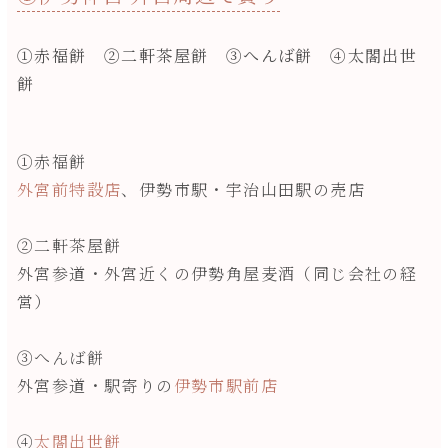
①赤福餅 ②二軒茶屋餅 ③へんば餅 ④太閤出世
餅
①赤福餅
外宮前特設店
、伊勢市駅・宇治山田駅の売店
②二軒茶屋餅
外宮参道・外宮近くの伊勢角屋麦酒（同じ会社の経
営）
③へんば餅
外宮参道・駅寄りの
伊勢市駅前店
④
太閤出世餅