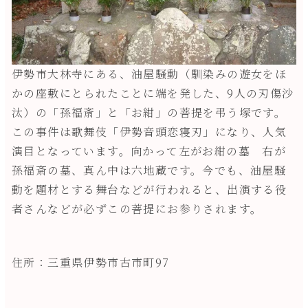
伊勢市大林寺にある、油屋騒動（馴染みの遊女をほ
かの座敷にとられたことに端を発した、9人の刃傷沙
汰）の「孫福斎」と「お紺」の菩提を弔う塚です。
この事件は歌舞伎「伊勢音頭恋寝刃」になり、人気
演目となっています。向かって左がお紺の墓 右が
孫福斎の墓、真ん中は六地蔵です。今でも、油屋騒
動を題材とする舞台などが行われると、出演する役
者さんなどが必ずこの菩提にお参りされます。
住所：三重県伊勢市古市町97