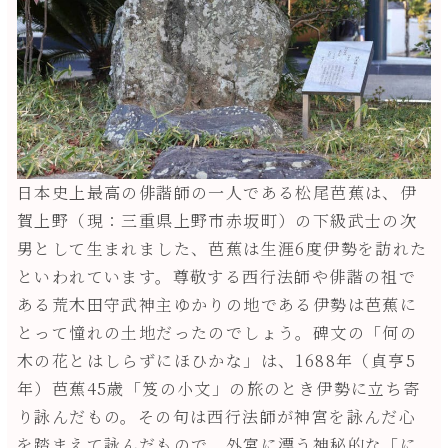
日本史上最高の俳諧師の一人である松尾芭蕉は、伊
賀上野（現：三重県上野市赤坂町）の下級武士の次
男として生まれました、芭蕉は生涯6度伊勢を訪れた
といわれています。尊敬する西行法師や俳諧の祖で
ある荒木田守武神主ゆかりの地である伊勢は芭蕉に
とって憧れの土地だったのでしょう。碑文の「何の
木の花とはしらずにほひかな」は、1688年（貞亨5
年）芭蕉45歳「笈の小文」の旅のとき伊勢に立ち寄
り詠んだもの。その句は西行法師が神宮を詠んだ心
を踏まえて詠んだもので、外宮に漂う神秘的な「に