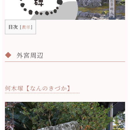
目次
[
表示
]
外宮周辺
何木塚【なんのきづか】