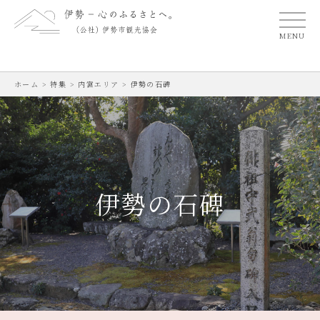
MENU
ホーム
>
特集
>
内宮エリア
>
伊勢の石碑
伊勢の石碑