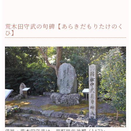
荒木田守武の句碑【あらきだもりたけのく
ひ】