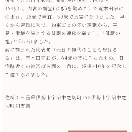
俳祖・荒木田守武は、室町時代後期（1473～
1549）、内宮の禰宜(ねぎ)を勤めていた荒木田家に
生まれ、15歳で禰宜、59歳で長官になりました。早
くから連歌に秀で、約束ごとの多い連歌から、平
易・滑稽を旨とする俳諧の連歌を確立し、｢俳諧の
祖｣と仰がれました。
碑に刻まれた代表句「元日や神代のことも思はる
る」は、荒木田守武が、64歳の時に作ったもの。旧
宅跡近くの神宮ばら園の一角に、没後410年を記念し
て建てられました。
住所：三重県伊勢市宇治中之切町152伊勢市宇治中之
切町如雪園