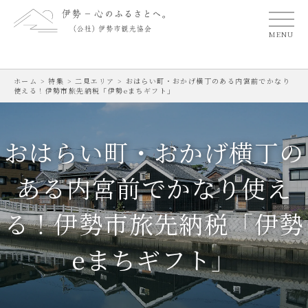
MENU
ホーム
>
特集
>
二見エリア
>
おはらい町・おかげ横丁のある内宮前でかなり
使える！伊勢市旅先納税「伊勢eまちギフト」
おはらい町・おかげ横丁の
ある内宮前でかなり使え
る！伊勢市旅先納税「伊勢
eまちギフト」