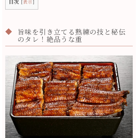
目次
[
表示
]
旨味を引き立てる熟練の技と秘伝
のタレ！絶品うな重