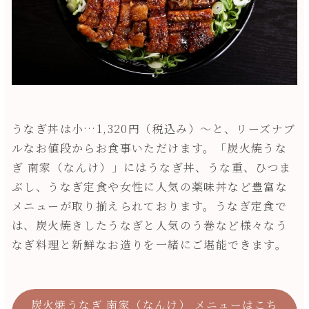
うなぎ丼は小…1,320円（税込み）～と、リーズナブ
ルなお値段からお食事いただけます。「炭火焼うな
ぎ 南家（なんけ）」にはうなぎ丼、うな重、ひつま
ぶし、うなぎ定食や女性に人気の薬味丼など豊富な
メニューが取り揃えられております。うなぎ定食で
は、炭火焼きしたうなぎと人気のう巻など様々なう
なぎ料理と新鮮なお造りを一緒にご堪能できます。
炭火焼うなぎ 南家（なんけ） メニューはこち