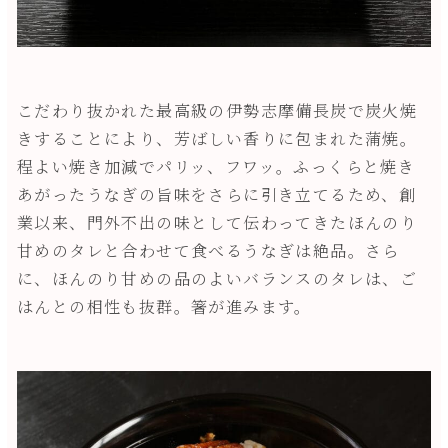
こだわり抜かれた最高級の伊勢志摩備長炭で炭火焼
きすることにより、芳ばしい香りに包まれた蒲焼。
程よい焼き加減でパリッ、フワッ。ふっくらと焼き
あがったうなぎの旨味をさらに引き立てるため、創
業以来、門外不出の味として伝わってきたほんのり
甘めのタレと合わせて食べるうなぎは絶品。さら
に、ほんのり甘めの品のよいバランスのタレは、ご
はんとの相性も抜群。箸が進みます。