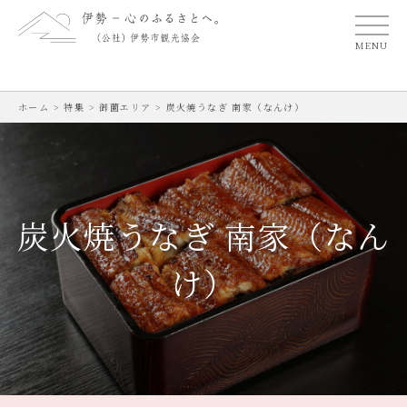
MENU
ホーム
>
特集
>
御薗エリア
>
炭火焼うなぎ 南家（なんけ）
炭火焼うなぎ 南家（なん
け）