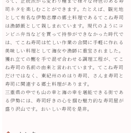
って、正統派から変わり種まで様々な特色のある寿
司ネタを楽しむことができます。たとえば、観光地
として有名な伊勢志摩の郷土料理であるてこね寿司
は漁師飯として親しまれています。現代のようにコ
ンビニ弁当などを買って持参ができなかった時代で
は、てこね寿司は忙しい作業の合間に手軽に作れる
美味しい料理として海女や漁師に重宝されました。
獲れ立ての鰹を手で混ぜ合わせる調理工程が、てこ
ね寿司の名前の由来と言われています。てこね寿司
だけではなく、東紀州のめはり寿司、さんま寿司と
寿司に関連する郷土料理があります。
三重県の中でも山の幸と海の幸を堪能できる街であ
る伊勢には、寿司好きの心を掴む魅力的な寿司屋が
盛り沢山です。おいしい寿司を是非。