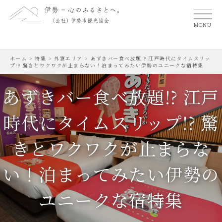
MENU
ホーム
>
特集
>
外宮エリア
>
あずきバー食べ放題!? 江戸時代にタイムスリッ
プ!? 驚きとワクワクが止まらない！泊まってみたい伊勢のユニークな宿特集
あずきバー食べ放題!? 江戸
時代にタイムスリップ!? 驚
きとワクワクが止まらな
い！泊まってみたい伊勢の
ユニークな宿特集