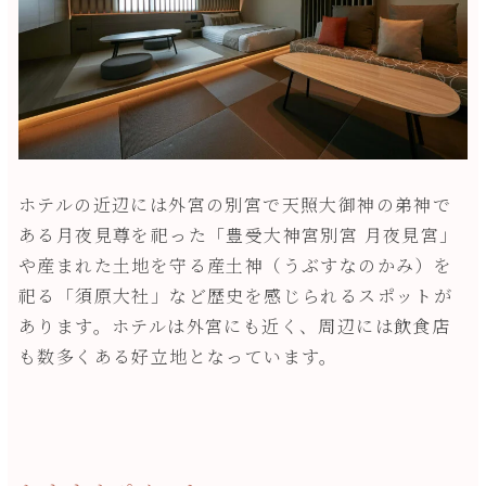
ホテルの近辺には外宮の別宮で天照大御神の弟神で
ある月夜見尊を祀った「豊受大神宮別宮 月夜見宮」
や産まれた土地を守る産土神（うぶすなのかみ）を
祀る「須原大社」など歴史を感じられるスポットが
あります。ホテルは外宮にも近く、周辺には飲食店
も数多くある好立地となっています。