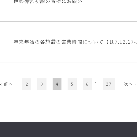
伊勢神宮初詣の皆様にお願い
年末年始の各施設の営業時間について【Ｒ7.12.27-R
...
‹ 前へ
2
3
4
5
6
27
次へ ›