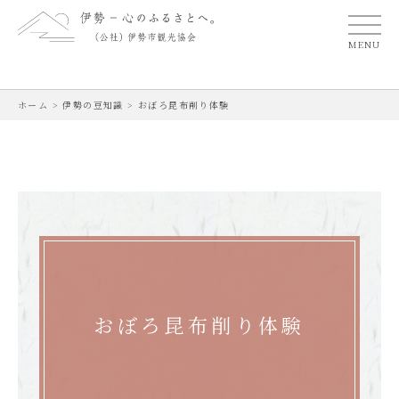
MENU
ホーム
>
伊勢の豆知識
>
おぼろ昆布削り体験
おぼろ昆布削り体験