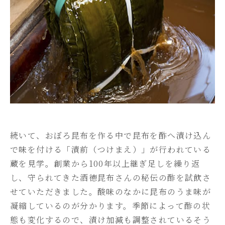
続いて、おぼろ昆布を作る中で昆布を酢へ漬け込ん
で味を付ける「漬前（つけまえ）」が行われている
蔵を見学。創業から100年以上継ぎ足しを繰り返
し、守られてきた酒徳昆布さんの秘伝の酢を試飲さ
せていただきました。酸味のなかに昆布のうま味が
凝縮しているのが分かります。季節によって酢の状
態も変化するので、漬け加減も調整されているそう