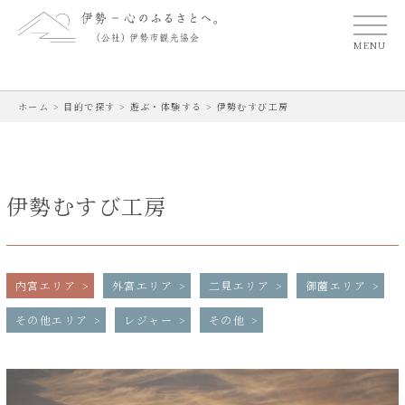
MENU
ホーム
>
目的で探す
>
遊ぶ・体験する
>
伊勢むすび工房
伊勢むすび工房
内宮エリア
外宮エリア
二見エリア
御薗エリア
その他エリア
レジャー
その他