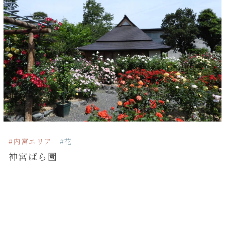
#内宮エリア
#花
神宮ばら園