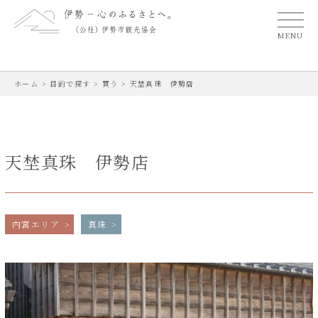
MENU
ホーム
>
目的で探す
>
買う
>
天埜真珠 伊勢店
天埜真珠 伊勢店
内宮エリア
真珠