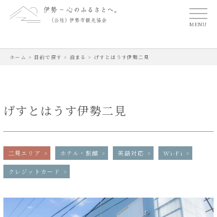
MENU
ホーム
>
目的で探す
>
泊まる
>
げすとはうす伊勢二見
げすとはうす伊勢二見
二見エリア
ホテル・旅館
英語対応
Wi-Fi
クレジットカード