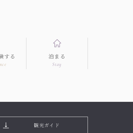
験する
泊まる
nce
Stay
観光ガイド