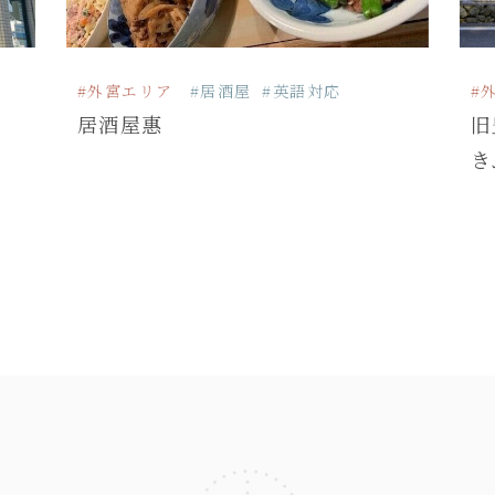
#外宮エリア
#居酒屋
#英語対応
#
居酒屋惠
旧
き