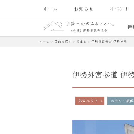
ホーム
お知らせ
イベント
特
ホーム
>
目的で探す
>
泊まる
>
伊勢外宮参道 伊勢神泉
伊勢外宮参道 伊
外宮エリア
ホテル・旅