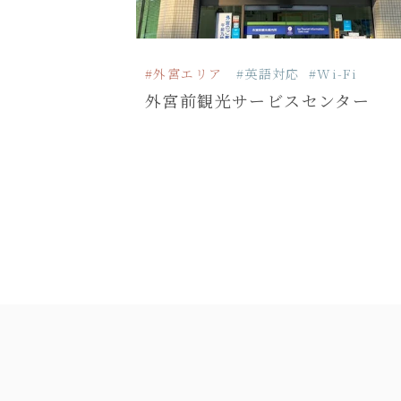
#外宮エリア
#英語対応
#Wi-Fi
外宮前観光サービスセンター