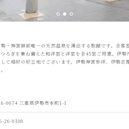
伊勢・神宮御前唯一の天然温泉を湧出する旅館です。全客
つろぎを兼ね備えた和洋室と洋室を全45室ご用意。伊勢
として格好の好立地でございます。伊勢神宮参拝、伊勢志
せ。
16-0074 三重県伊勢市本町1-1
6-26-0100