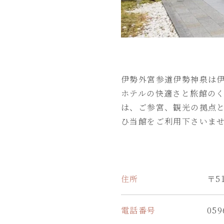
伊勢外宮参道伊勢神泉は
ホテルの快適さと旅館のく
は、ご参宮、観光の拠点
ひ当館をご利用下さいま
住所
〒5
電話番号
059