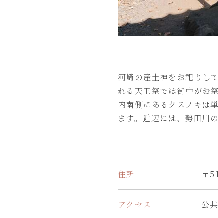
河崎の産土神をお祀りし
れる天王祭では街中がお
内南側にあるクスノキは
ます。近辺には、勢田川
住所
〒5
アクセス
公共