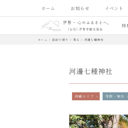
ホーム
お知らせ
イベント
特
ホーム
>
目的で探す
>
見る
>
河邊七種神社
河邊七種神社
河崎エリア
寺院・神社