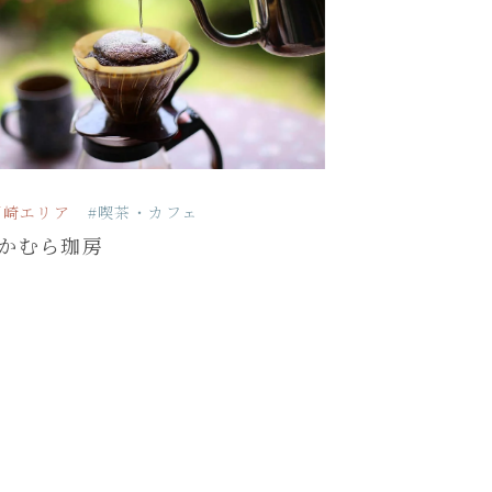
河崎エリア
#喫茶・カフェ
かむら珈房