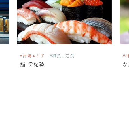
#河崎エリア
#和食・定食
#
鮨 伊な勢
な