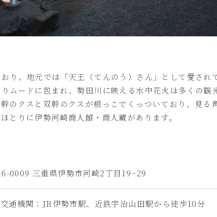
ており、地元では「天王（てんのう）さん」として愛され
祭りムードに包まれ、勢田川に映える水中花火は多くの観
単幹のクスと双幹のクスが根っこでくっついており、見る
のほとりに伊勢河崎商人館・商人蔵があります。
16-0009 三重県伊勢市河崎2丁目19−29
交通機関：JR伊勢市駅、近鉄宇治山田駅から徒歩10分