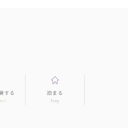
験する
泊まる
nce
Stay