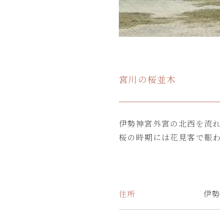
宮川の桜並木
伊勢神宮外宮の北西を流れ
桜の時期には花見客で賑
住所
伊