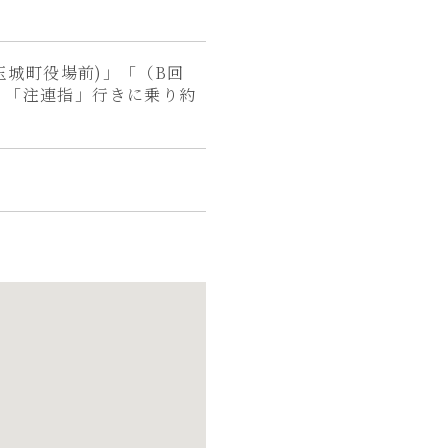
玉城町役場前)」「（B回
」「注連指」行きに乗り約