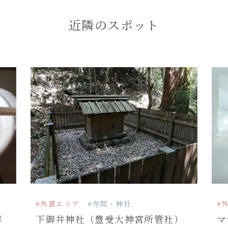
近隣のスポット
#外宮エリア
#寺院・神社
#
専
下御井神社（豊受大神宮所管社）
マ