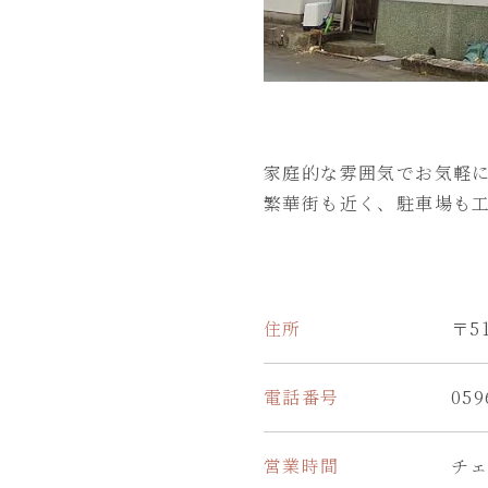
家庭的な雰囲気でお気軽
繁華街も近く、駐車場も
住所
〒5
電話番号
059
営業時間
チェ