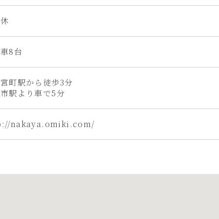
定休
車8台
宮町駅から徒歩3分
市駅より車で5分
p://nakaya.omiki.com/