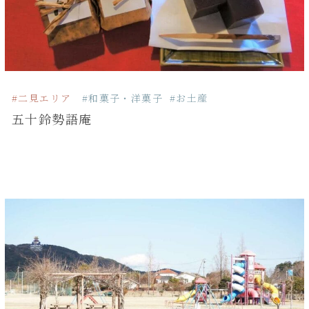
#二見エリア
#和菓子・洋菓子
#お土産
五十鈴勢語庵