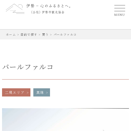
MENU
ホーム
>
目的で探す
>
買う
>
パールファルコ
パールファルコ
二見エリア
真珠