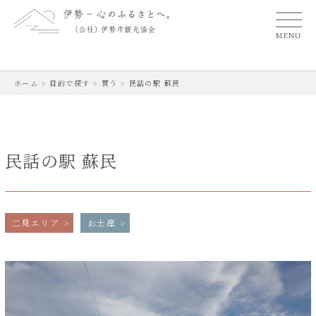
MENU
ホーム
>
目的で探す
>
買う
>
民話の駅 蘇民
民話の駅 蘇民
二見エリア
お土産