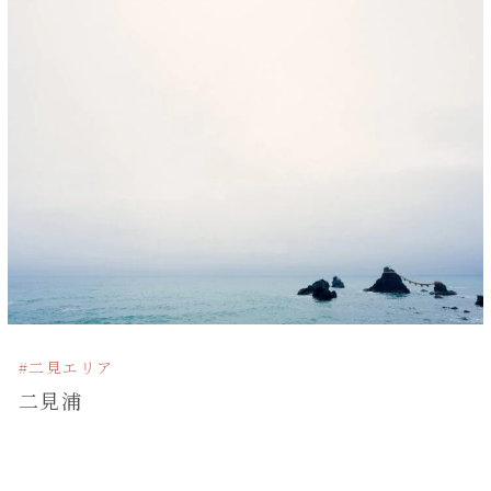
#二見エリア
二見浦