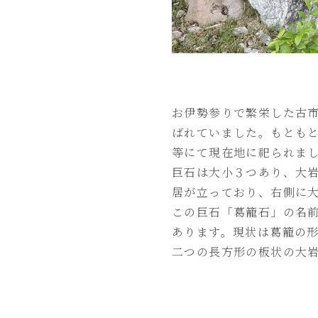
お伊勢参りで繁栄した古
ばれていました。もとも
等にて現在地に祀られま
巨石は大小３つあり、大
居が立っており、右側に
この巨石「葛籠石」の名
あります。現状は葛籠の
二つの長方形の板状の大