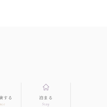
験する
泊まる
nce
Stay