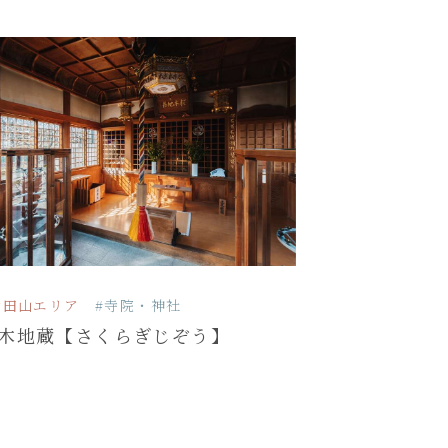
倉田山エリア
#寺院・神社
木地蔵【さくらぎじぞう】