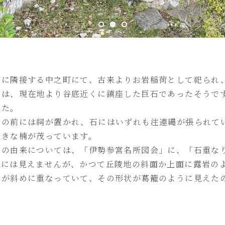
市に隣接する中之町にて、古来よりお岩稲荷として祀られ
とは、現在地より谷底近くに鎮座した巨石であったそうで
した。
岩の前には祠が置かれ、石にはいずれも注連縄が張られて
大きな楠が茂っています。
前の由来については、「伊勢参宮名所図会」に、「石重な
形には見えませんが、かつて丘陵地の斜面か上面に露岩の
岩が斜めに重なっていて、その形状が葛籠のように見えた