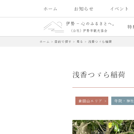
ホーム
お知らせ
イベント
特
ホーム
>
目的で探す
>
見る
>
浅香つゞら稲荷
浅香つゞら稲荷
倉田山エリア
寺院・神