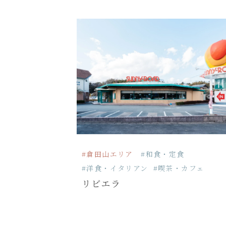
#倉田山エリア
#和食・定食
#洋食・イタリアン
#喫茶・カフェ
リビエラ