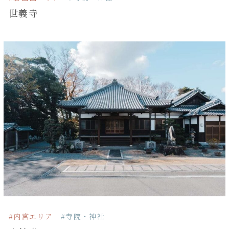
世義寺
#内宮エリア
#寺院・神社