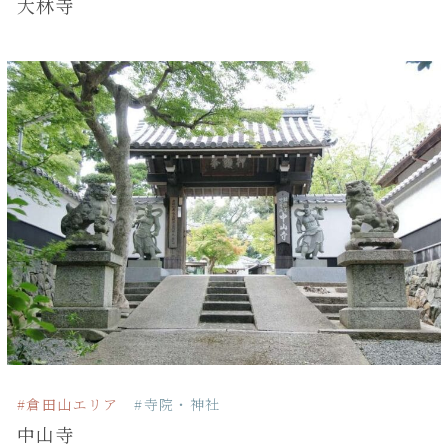
大林寺
#倉田山エリア
#寺院・神社
中山寺