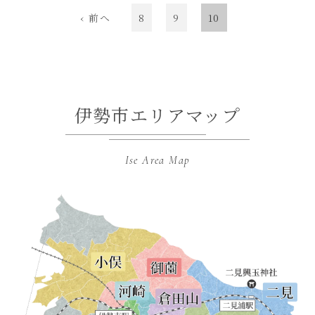
‹ 前へ
8
9
10
伊勢市エリアマップ
Ise Area Map