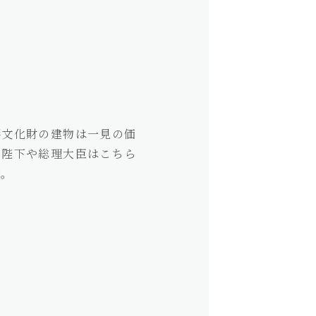
形文化財の建物は一見の価
皇陛下や総理大臣はこちら
す。