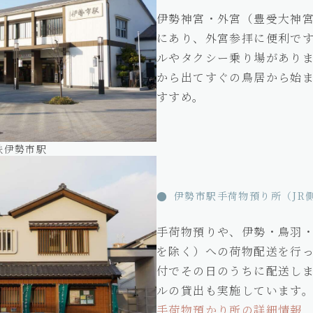
伊勢神宮・外宮（豊受大神
にあり、外宮参拝に便利で
ルやタクシー乗り場がありま
から出てすぐの鳥居から始
すすめ。
近鉄伊勢市駅
伊勢市駅手荷物預り所（JR
手荷物預りや、伊勢・鳥羽
を除く）への荷物配送を行っ
付でその日のうちに配送し
ルの貸出も実施しています
手荷物預かり所の詳細情報