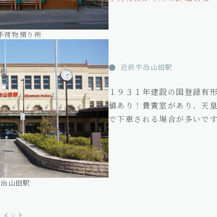
手荷物預り所
近鉄宇治山田駅
１９３１年建設の国登録有
値あり！貴賓室があり、天
で下車される場合が多いで
宇治山田駅
コメント