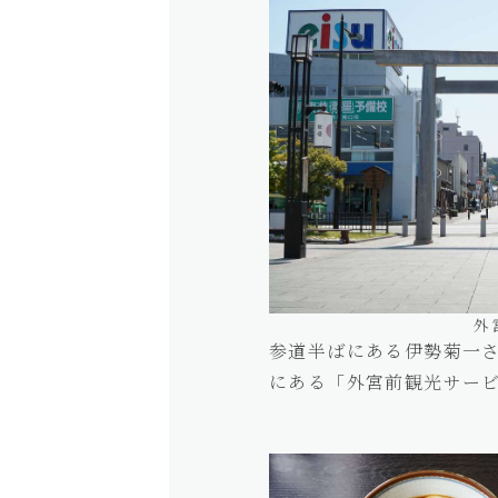
外
参道半ばにある伊勢菊一
にある「外宮前観光サー