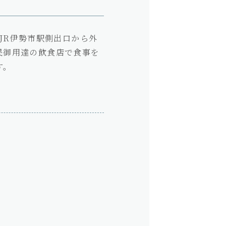
JR伊勢市駅側出口から外
民御用達の飲食店で食事を
す。