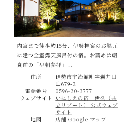
内宮まで徒歩約15分、伊勢神宮のお膝元
に建つ全室露天風呂付の宿。お薦めは朝
食前の「早朝参拝」...
住所
伊勢市宇治館町字岩井田
山679-2
電話番号
0596-20-3777
ウェブサイト
いにしえの宿 伊久（共
立リゾート） 公式ウェブ
サイト
地図
店舗 Google マップ