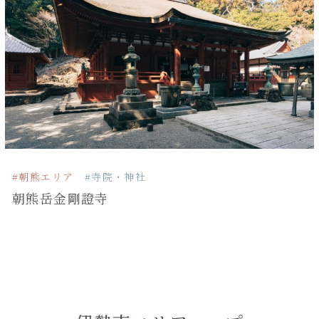
#朝熊エリア
#寺院・神社
朝熊岳金剛證寺