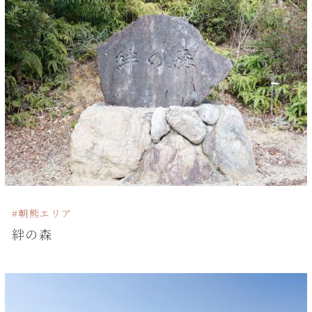
#朝熊エリア
絆の森