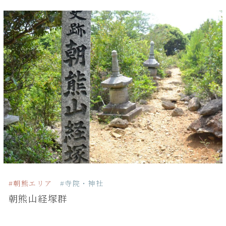
#朝熊エリア
#寺院・神社
朝熊山経塚群