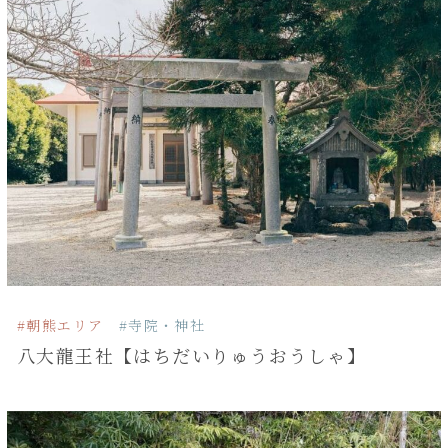
#朝熊エリア
#寺院・神社
八大龍王社【はちだいりゅうおうしゃ】