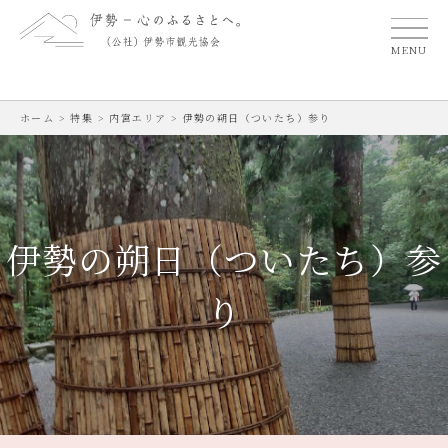
MENU
ホーム
>
特集
>
内宮エリア
>
伊勢の朔日（ついたち）参り
伊勢の朔日（ついたち）参
り