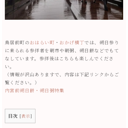
鳥居前町の
おはらい町
・
おかげ横丁
では、朔日参り
に来られる参拝者を朝市や朝粥、朔日餅などでもて
なしています。参拝後はこちらも楽しんでくださ
い。
（情報が沢山ありますで、内容は下記リンクからご
覧ください。）
内宮前朔日餅・朔日粥特集
目次
[
表示
]