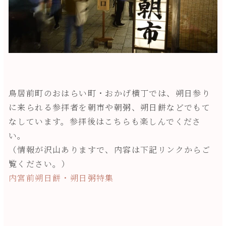
鳥居前町のおはらい町・おかげ横丁では、朔日参り
に来られる参拝者を朝市や朝粥、朔日餅などでもて
なしています。参拝後はこちらも楽しんでくださ
い。
（情報が沢山ありますで、内容は下記リンクからご
覧ください。）
内宮前朔日餅・朔日粥特集