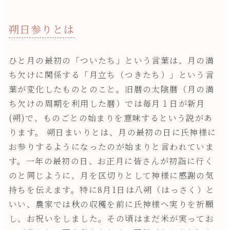
朔日参りとは
ひと月の最初の「ついたち」という言葉は、月の満
ち欠けに関係する「月立ち（つきたち）」という言
葉が変化したものとのこと。旧暦の太陰暦（月の満
ち欠けの周期を利用した暦）では毎月１日が新月
(朔)で、ものごとの始まりを意味するという説があ
ります。 朔日まいりとは、月の最初の日に氏神様に
お参りするようになったのが始まりと言われていま
す。一年の最初の日、お正月に皆さんが初詣に行く
のと同じように、月を区切りとして神様に感謝の気
持ちを伝えます。特に8月1日は八朔（はっさく）と
いい、農家では秋の収穫を前に氏神様へ実りを祈願
し、お祝いをしました。その頃はまだ米が実ってお