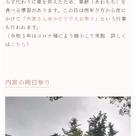
らず代わりに粟を供えたため、粟餅（あわもち）を
食べる慣習があります。この日は例年夕方から夜に
かけて「
外宮さんゆかたで千人お参り
」という行事
も行われます。
（令和３年はコロナ禍により縮小して実施 詳しく
は
こちら
）
内宮の朔日参り