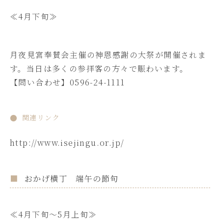
≪4月下旬≫
月夜見宮奉賛会主催の神恩感謝の大祭が開催されま
す。当日は多くの参拝客の方々で賑わいます。
【問い合わせ】0596-24-1111
関連リンク
http://www.isejingu.or.jp/
おかげ横丁 端午の節句
≪4月下旬～5月上旬≫