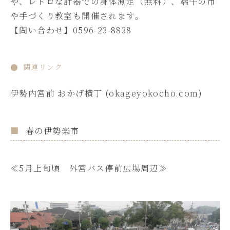
や、レトロな計器での身体測定（無料）、端午の市
や手づくり教室も開催されます。
【問い合わせ】0596-23-8838
関連リンク
伊勢
内宮前 おかげ横丁 (okageyokocho.com)
春の伊勢楽市
≪5月上旬頃 外宮バス停前広場周辺≫