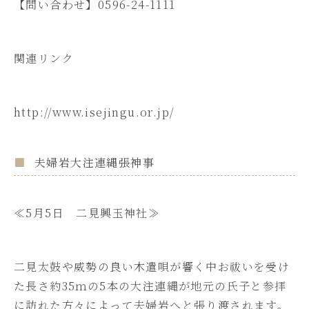
【問い合わせ】0596-24-1111
関連リンク
http://www.isejingu.or.jp/
夫婦岩大注連縄張神事
≪5月5日 二見興玉神社≫
二見太鼓や威勢の良い木遣唄が響く中お祓いを受け
た長さ約35ｍの5本の大注連縄が地元の氏子と参拝
に訪れた方々によって夫婦岩へと張り渡されます。