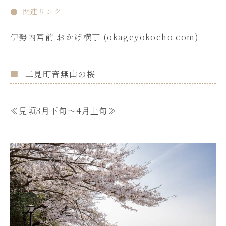
関連リンク
伊勢
内宮前 おかげ横丁 (okageyokocho.com)
二見町音無山の桜
≪見頃3月下旬～4月上旬≫