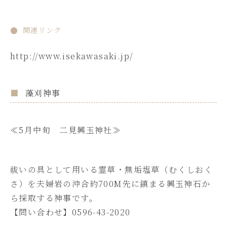
関連リンク
http://www.isekawasaki.jp/
藻刈神事
≪5月中旬 二見興玉神社≫
祓いの具として用いる霊草・無垢塩草（むくしおく
さ）を夫婦岩の沖合約700M先に鎮まる興玉神石か
ら採取する神事です。
【問い合わせ】0596-43-2020