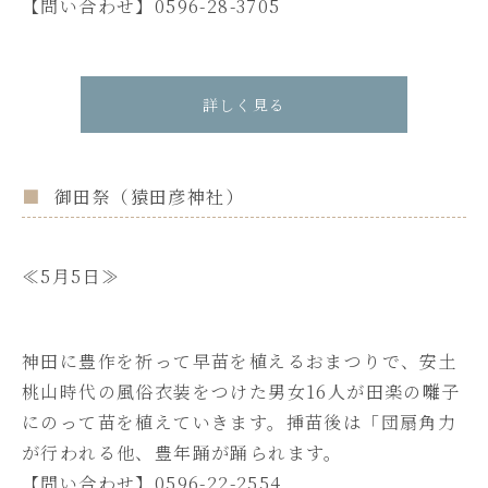
【問い合わせ】0596-28-3705
詳しく見る
御田祭（猿田彦神社）
≪5月5日≫
神田に豊作を祈って早苗を植えるおまつりで、安土
桃山時代の風俗衣装をつけた男女16人が田楽の囃子
にのって苗を植えていきます。挿苗後は「団扇角力
が行われる他、豊年踊が踊られます。
【問い合わせ】0596-22-2554