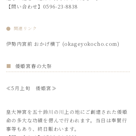
【問い合わせ】0596-23-8838
関連リンク
伊勢
内宮前 おかげ横丁 (okageyokocho.com)
倭姫宮春の大祭
≪5月上旬 倭姫宮≫
皇大神宮を五十鈴川の川上の地にご創建された倭姫
命の多大な功績を偲んで行われます。当日は奉賛行
事等もあり、終日賑わいます。