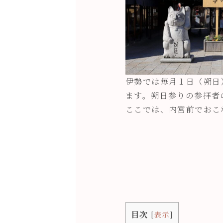
伊勢では毎月１日（朔日
ます。朔日参りの参拝者
ここでは、内宮前でおこ
目次
[
表示
]