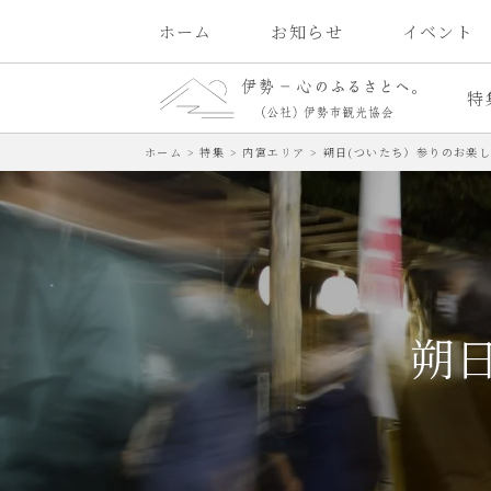
ホーム
お知らせ
イベント
特
ホーム
>
特集
>
内宮エリア
>
朔日(ついたち）参りのお楽
朔