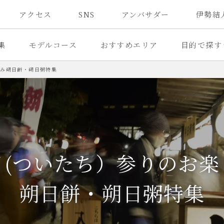
アクセス
SNS
アンバサダー
伊勢結
集
モデルコース
おすすめエリア
目的で探す
しみ
朔日餅・朔日粥特集
日(ついたち）参りのお楽
朔日餅・朔日粥特集