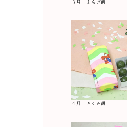
３月 よもぎ餅
４月 さくら餅