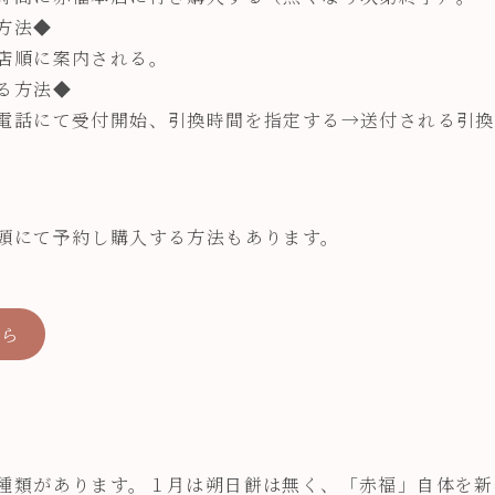
方法◆
店順に案内される。
る方法◆
電話にて受付開始、引換時間を指定する→送付される引換
頭にて予約し購入する方法もあります。
ちら
種類があります。１月は朔日餅は無く、「赤福」自体を新