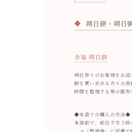
朔日餅・朔日
赤福 朔日餅
朔日参りのお客様をお迎
餅を買い求める方々の長
時間を整理する券の配布
◆本店での購入の方法◆
本店前で、前日夕方５時
→「整理券」に記載の