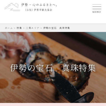
MENU
ホーム
>
特集
>
二見エリア
>
伊勢の宝石 真珠特集
伊勢の宝石 真珠特集