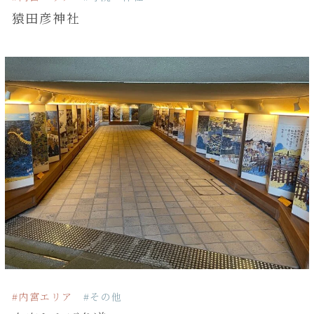
猿田彦神社
#内宮エリア
#その他