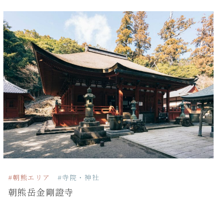
#朝熊エリア
#寺院・神社
朝熊岳金剛證寺