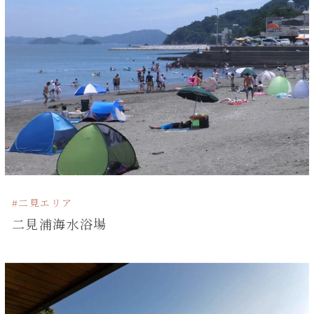
#二見エリア
二見浦海水浴場