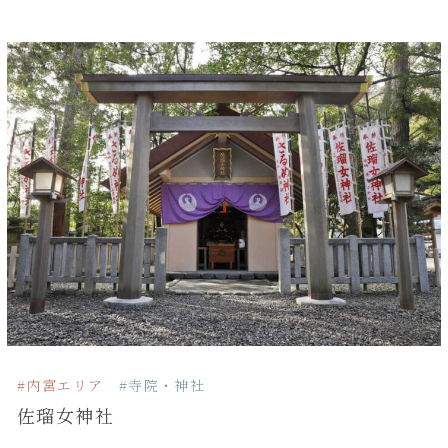
#内宮エリア
#寺院・神社
佐瑠女神社